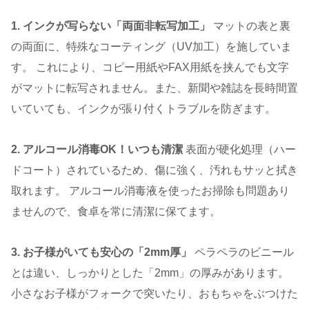
1. インクが写らない「両面非転写加工」
マットの表と裏
の両面に、特殊なコーティング（UV加工）を施していま
す。 これにより、コピー用紙やFAX用紙を挟んでも文字
がマットに転写されません。また、新聞や雑誌を長時間置
いていても、インクが張り付くトラブルを防ぎます。
2. アルコール消毒OK！いつも清潔
表面が硬化処理（ハー
ドコート）されているため、傷に強く、汚れもサッと拭き
取れます。 アルコール消毒液を使ったお掃除も問題あり
ませんので、食卓を常に清潔に保てます。
3. お子様がいても安心の「2mm厚」
ペラペラのビニール
とは違い、しっかりとした「2mm」の厚みがあります。
小さなお子様がフォークで突いたり、おもちゃをぶつけた