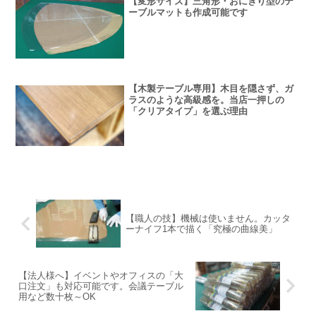
【変形サイズ】三角形・おにぎり型のテ
ーブルマットも作成可能です
【木製テーブル専用】木目を隠さず、ガ
ラスのような高級感を。当店一押しの
「クリアタイプ」を選ぶ理由
【職人の技】機械は使いません。カッタ
ーナイフ1本で描く「究極の曲線美」
【法人様へ】イベントやオフィスの「大
口注文」も対応可能です。会議テーブル
用など数十枚～OK