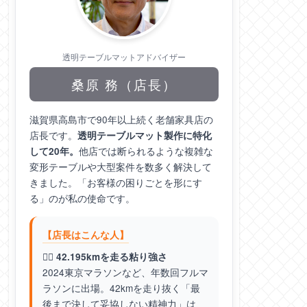
透明テーブルマットアドバイザー
桑原 務（店長）
滋賀県高島市で90年以上続く老舗家具店の
店長です。
透明テーブルマット製作に特化
他店では断られるような複雑な
して20年。
変形テーブルや大型案件を数多く解決して
きました。「お客様の困りごとを形にす
る」のが私の使命です。
【店長はこんな人】
🏃‍♂️ 42.195kmを走る粘り強さ
2024東京マラソンなど、年数回フルマ
ラソンに出場。42kmを走り抜く「最
後まで決して妥協しない精神力」は、