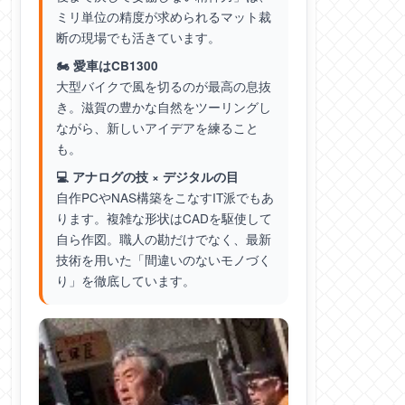
ミリ単位の精度が求められるマット裁
断の現場でも活きています。
🏍️ 愛車はCB1300
大型バイクで風を切るのが最高の息抜
き。滋賀の豊かな自然をツーリングし
ながら、新しいアイデアを練ること
も。
💻 アナログの技 × デジタルの目
自作PCやNAS構築をこなすIT派でもあ
ります。複雑な形状はCADを駆使して
自ら作図。職人の勘だけでなく、最新
技術を用いた「間違いのないモノづく
り」を徹底しています。