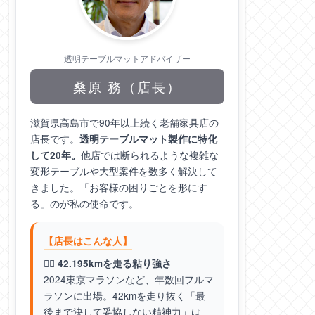
透明テーブルマットアドバイザー
桑原 務（店長）
滋賀県高島市で90年以上続く老舗家具店の
店長です。
透明テーブルマット製作に特化
他店では断られるような複雑な
して20年。
変形テーブルや大型案件を数多く解決して
きました。「お客様の困りごとを形にす
る」のが私の使命です。
【店長はこんな人】
🏃‍♂️ 42.195kmを走る粘り強さ
2024東京マラソンなど、年数回フルマ
ラソンに出場。42kmを走り抜く「最
後まで決して妥協しない精神力」は、