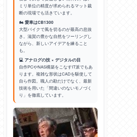
ミリ単位の精度が求められるマット裁
断の現場でも活きています。
🏍️ 愛車はCB1300
大型バイクで風を切るのが最高の息抜
き。滋賀の豊かな自然をツーリングし
ながら、新しいアイデアを練ること
も。
💻 アナログの技 × デジタルの目
自作PCやNAS構築をこなすIT派でもあ
ります。複雑な形状はCADを駆使して
自ら作図。職人の勘だけでなく、最新
技術を用いた「間違いのないモノづく
り」を徹底しています。